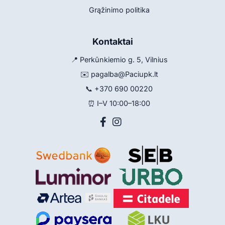
Grąžinimo politika
Kontaktai
📍 Perkūnkiemio g. 5, Vilnius
✉️
pagalba@Paciupk.lt
📞
+370 690 00220
⏰ I–V 10:00–18:00