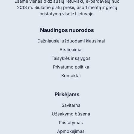
Esame vienas didžiausių lietuviškų e-pardavėjų nuo
2013 m. Siūlome platų prekių asortimentą ir greitą
pristatymą visoje Lietuvoje.
Naudingos nuorodos
Dažniausiai užduodami klausimai
Atsiliepimai
Taisyklės ir sąlygos
Privatumo politika
Kontaktai
Pirkėjams
Savitarna
Užsakymo būsena
Pristatymas
Apmokėjimas