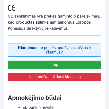
CE ženklinimas yra prekės gamintojo pareiškimas,
kad produktas atitinka jam taikomus Europos
Komisijos direktyvų reikalavimus.
Klausimas:
ar prekės aprašymas aiškus ir
išsamus?
Taip
Ne, norėčiau užduoti klausimą
Apmokėjimo būdai
El. bankininkystė