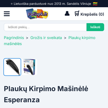
⭐️ Lietuviška parduotuvė nuo 2013 m. Sandėlis Vilniuje
👤
🛒
Krepšelis (
0
)
Pagrindinis
>
Grožis ir sveikata
>
Plaukų kirpimo
mašinėlės
Plaukų Kirpimo Mašinėlė
Esperanza