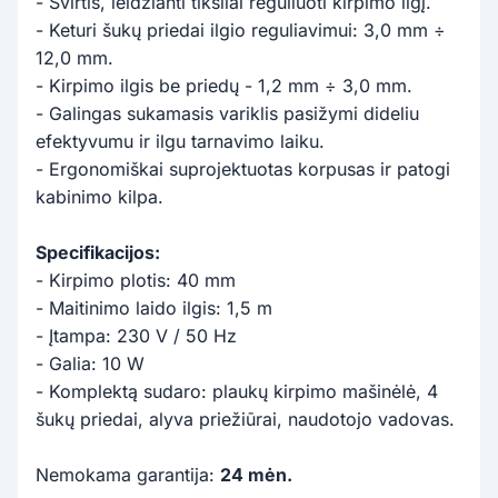
- Svirtis, leidžianti tiksliai reguliuoti kirpimo ilgį.
- Keturi šukų priedai ilgio reguliavimui: 3,0 mm ÷
12,0 mm.
- Kirpimo ilgis be priedų - 1,2 mm ÷ 3,0 mm.
- Galingas sukamasis variklis pasižymi dideliu
efektyvumu ir ilgu tarnavimo laiku.
- Ergonomiškai suprojektuotas korpusas ir patogi
kabinimo kilpa.
Specifikacijos:
- Kirpimo plotis: 40 mm
- Maitinimo laido ilgis: 1,5 m
- Įtampa: 230 V / 50 Hz
- Galia: 10 W
- Komplektą sudaro: plaukų kirpimo mašinėlė, 4
šukų priedai, alyva priežiūrai, naudotojo vadovas.
Nemokama garantija:
24 mėn.