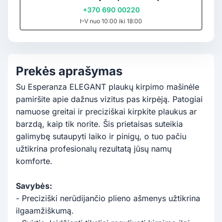
+370 690 00220
I–V nuo 10:00 iki 18:00
Prekės aprašymas
Su Esperanza ELEGANT plaukų kirpimo mašinėle
pamiršite apie dažnus vizitus pas kirpėją. Patogiai
namuose greitai ir preciziškai kirpkite plaukus ar
barzdą, kaip tik norite. Šis prietaisas suteikia
galimybę sutaupyti laiko ir pinigų, o tuo pačiu
užtikrina profesionalų rezultatą jūsų namų
komforte.
Savybės:
- Preciziški nerūdijančio plieno ašmenys užtikrina
ilgaamžiškumą.