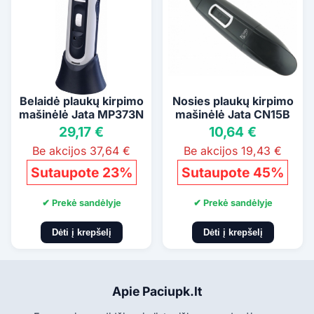
Belaidė plaukų kirpimo
Nosies plaukų kirpimo
mašinėlė Jata MP373N
mašinėlė Jata CN15B
29,17 €
10,64 €
Be akcijos 37,64 €
Be akcijos 19,43 €
Sutaupote 23%
Sutaupote 45%
✔ Prekė sandėlyje
✔ Prekė sandėlyje
Dėti į krepšelį
Dėti į krepšelį
Apie Paciupk.lt