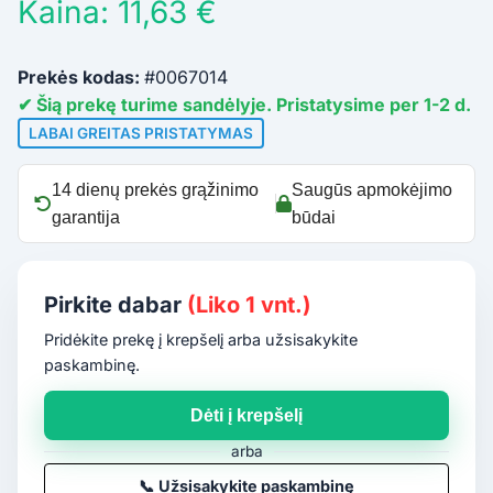
Kaina: 11,63 €
Prekės kodas:
#0067014
✔ Šią prekę turime sandėlyje. Pristatysime per 1-2 d.
LABAI GREITAS PRISTATYMAS
14 dienų prekės grąžinimo
Saugūs apmokėjimo
garantija
būdai
Pirkite dabar
(Liko 1 vnt.)
Pridėkite prekę į krepšelį arba užsisakykite
paskambinę.
Dėti į krepšelį
arba
📞
Užsisakykite paskambinę