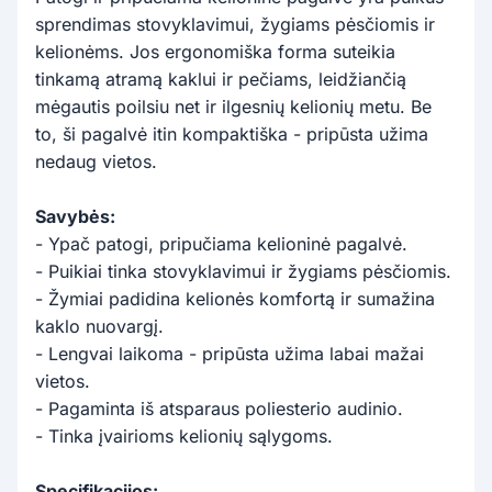
sprendimas stovyklavimui, žygiams pėsčiomis ir
kelionėms. Jos ergonomiška forma suteikia
tinkamą atramą kaklui ir pečiams, leidžiančią
mėgautis poilsiu net ir ilgesnių kelionių metu. Be
to, ši pagalvė itin kompaktiška - pripūsta užima
nedaug vietos.
Savybės:
- Ypač patogi, pripučiama kelioninė pagalvė.
- Puikiai tinka stovyklavimui ir žygiams pėsčiomis.
- Žymiai padidina kelionės komfortą ir sumažina
kaklo nuovargį.
- Lengvai laikoma - pripūsta užima labai mažai
vietos.
- Pagaminta iš atsparaus poliesterio audinio.
- Tinka įvairioms kelionių sąlygoms.
Specifikacijos: