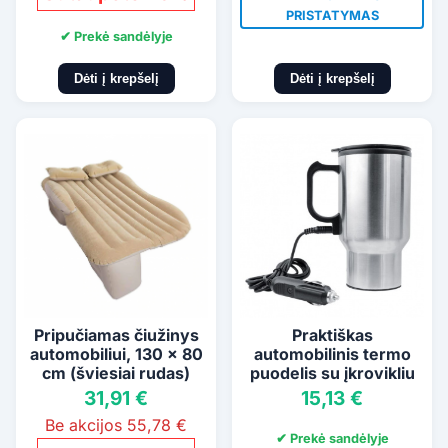
PRISTATYMAS
✔ Prekė sandėlyje
Dėti į krepšelį
Dėti į krepšelį
Pripučiamas čiužinys
Praktiškas
automobiliui, 130 x 80
automobilinis termo
cm (šviesiai rudas)
puodelis su įkrovikliu
31,91 €
15,13 €
Be akcijos 55,78 €
✔ Prekė sandėlyje