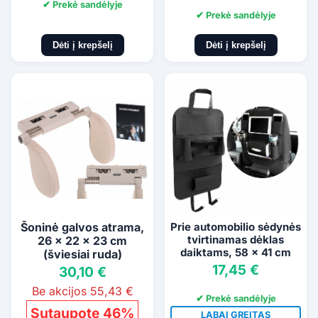
✔ Prekė sandėlyje
✔ Prekė sandėlyje
Dėti į krepšelį
Dėti į krepšelį
Šoninė galvos atrama,
Prie automobilio sėdynės
tvirtinamas dėklas
26 x 22 x 23 cm
daiktams, 58 x 41 cm
(šviesiai ruda)
17,45 €
30,10 €
Be akcijos 55,43 €
✔ Prekė sandėlyje
Sutaupote 46%
LABAI GREITAS