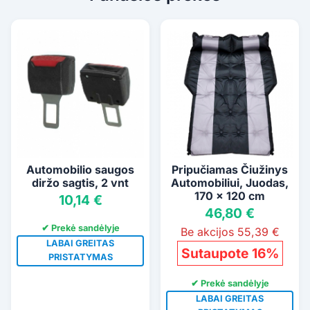
Automobilio saugos
Pripučiamas Čiužinys
diržo sagtis, 2 vnt
Automobiliui, Juodas,
170 x 120 cm
10,14 €
46,80 €
✔ Prekė sandėlyje
Be akcijos 55,39 €
LABAI GREITAS
Sutaupote 16%
PRISTATYMAS
✔ Prekė sandėlyje
LABAI GREITAS