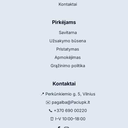
Kontaktai
Pirkėjams
Savitarna
Užsakymo būsena
Pristatymas
Apmokėjimas
Grąžinimo politika
Kontaktai
📍 Perkūnkiemio g. 5, Vilnius
✉️
pagalba@Paciupk.lt
📞
+370 690 00220
⏰ I–V 10:00–18:00