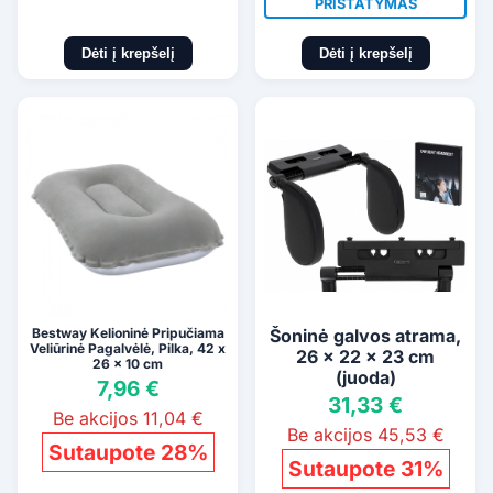
PRISTATYMAS
Dėti į krepšelį
Dėti į krepšelį
Bestway Kelioninė Pripučiama
Šoninė galvos atrama,
Veliūrinė Pagalvėlė, Pilka, 42 x
26 x 22 x 23 cm
26 x 10 cm
(juoda)
7,96 €
31,33 €
Be akcijos 11,04 €
Be akcijos 45,53 €
Sutaupote 28%
Sutaupote 31%