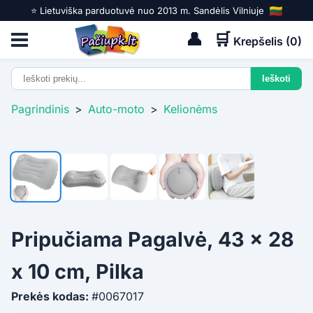
⭐️ Lietuviška parduotuvė nuo 2013 m. Sandėlis Vilniuje
👤
🛒
Krepšelis (
0
)
Pagrindinis
>
Auto-moto
>
Kelionėms
Pripučiama Pagalvė, 43 x 28
x 10 cm, Pilka
Prekės kodas:
#0067017