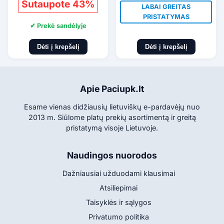
Sutaupote 43%
LABAI GREITAS
PRISTATYMAS
✔ Prekė sandėlyje
Dėti į krepšelį
Dėti į krepšelį
Apie Paciupk.lt
Esame vienas didžiausių lietuviškų e-pardavėjų nuo
2013 m. Siūlome platų prekių asortimentą ir greitą
pristatymą visoje Lietuvoje.
Naudingos nuorodos
Dažniausiai užduodami klausimai
Atsiliepimai
Taisyklės ir sąlygos
Privatumo politika