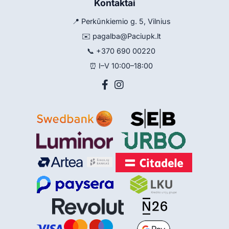
Kontaktai
📍 Perkūnkiemio g. 5, Vilnius
✉️
pagalba@Paciupk.lt
📞
+370 690 00220
⏰ I–V 10:00–18:00