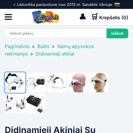
⭐️ Lietuviška parduotuvė nuo 2013 m. Sandėlis Vilniuje
👤
🛒
Krepšelis (
0
)
Pagrindinis
>
Buitis
>
Namų apyvokos
reikmenys
>
Didinamieji stiklai
Didinamieji Akiniai Su