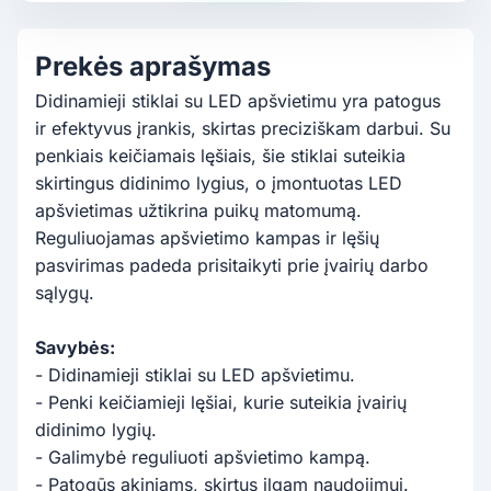
Prekės aprašymas
Didinamieji stiklai su LED apšvietimu yra patogus
ir efektyvus įrankis, skirtas preciziškam darbui. Su
penkiais keičiamais lęšiais, šie stiklai suteikia
skirtingus didinimo lygius, o įmontuotas LED
apšvietimas užtikrina puikų matomumą.
Reguliuojamas apšvietimo kampas ir lęšių
pasvirimas padeda prisitaikyti prie įvairių darbo
sąlygų.
Savybės:
- Didinamieji stiklai su LED apšvietimu.
- Penki keičiamieji lęšiai, kurie suteikia įvairių
didinimo lygių.
- Galimybė reguliuoti apšvietimo kampą.
- Patogūs akiniams, skirtus ilgam naudojimui.