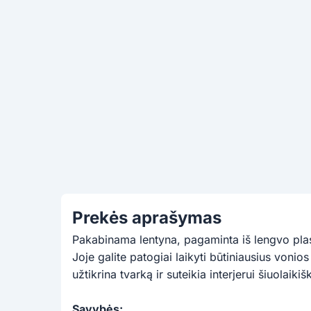
Prekės aprašymas
Pakabinama lentyna, pagaminta iš lengvo plast
Joje galite patogiai laikyti būtiniausius vonio
užtikrina tvarką ir suteikia interjerui šiuolaiki
Savybės: