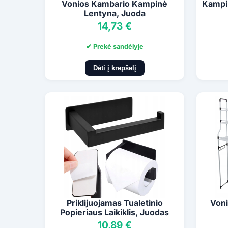
Vonios Kambario Kampinė
Kampi
Lentyna, Juoda
14,73 €
✔ Prekė sandėlyje
Dėti į krepšelį
Priklijuojamas Tualetinio
Voni
Popieriaus Laikiklis, Juodas
10,89 €