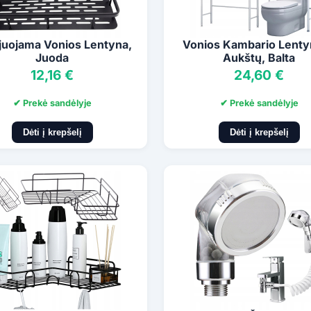
ijuojama Vonios Lentyna,
Vonios Kambario Lenty
Juoda
Aukštų, Balta
12,16 €
24,60 €
✔ Prekė sandėlyje
✔ Prekė sandėlyje
Dėti į krepšelį
Dėti į krepšelį