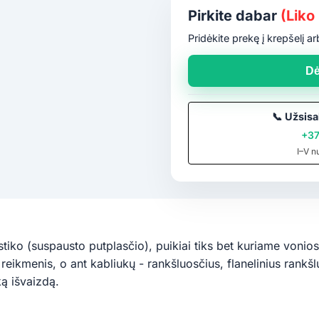
Pirkite dabar
(Liko 
Pridėkite prekę į krepšelį 
Dė
📞
Užsisa
+37
I–V n
iko (suspausto putplasčio), puikiai tiks bet kuriame vonios
s reikmenis, o ant kabliukų - rankšluosčius, flanelinius rankš
šką išvaizdą.