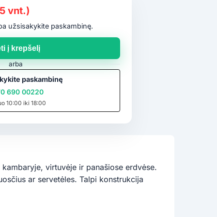
5 vnt.)
arba užsisakykite paskambinę.
ti į krepšelį
arba
kykite paskambinę
0 690 00220
uo 10:00 iki 18:00
 kambaryje, virtuvėje ir panašiose erdvėse.
luosčius ar servetėles. Talpi konstrukcija