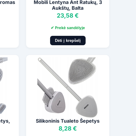
hromas
Mobili Lentyna Ant Ratukų, 3
Aukštų, Balta
23,58 €
✔ Prekė sandėlyje
Dėti į krepšelį
etys,
Silikoninis Tualeto Šepetys
8,28 €