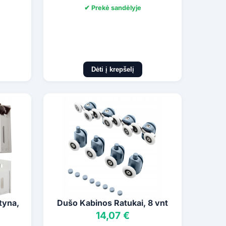
✔ Prekė sandėlyje
Dėti į krepšelį
tyna,
Dušo Kabinos Ratukai, 8 vnt
14,07 €