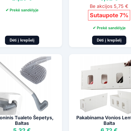
Be akcijos 5,75 €
✔ Prekė sandėlyje
Sutaupote 7%
✔ Prekė sandėlyje
Dėti į krepšelį
Dėti į krepšelį
koninis Tualeto Šepetys,
Pakabinama Vonios Len
Baltas
Balta
5,32 €
6,72 €