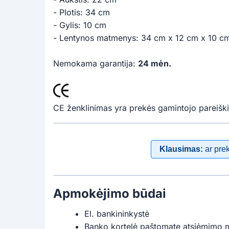
- Plotis: 34 cm
- Gylis: 10 cm
- Lentynos matmenys: 34 cm x 12 cm x 10 c
Nemokama garantija:
24 mėn.
CE ženklinimas yra prekės gamintojo pareiški
Klausimas:
ar pre
Apmokėjimo būdai
El. bankininkystė
Banko kortelė paštomate atsiėmimo 