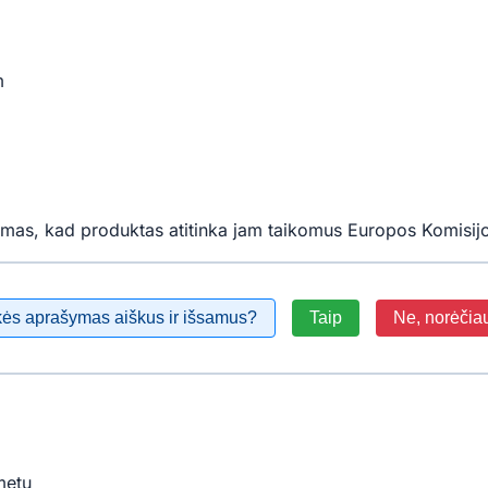
m
mas, kad produktas atitinka jam taikomus Europos Komisijo
kės aprašymas aiškus ir išsamus?
Taip
Ne, norėčia
metu