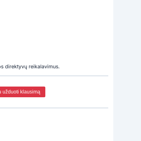
s direktyvų reikalavimus.
u užduoti klausimą