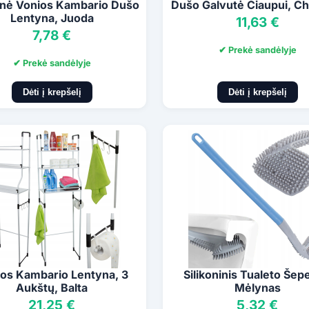
nė Vonios Kambario Dušo
Dušo Galvutė Čiaupui, C
Lentyna, Juoda
11,63 €
7,78 €
✔ Prekė sandėlyje
✔ Prekė sandėlyje
Dėti į krepšelį
Dėti į krepšelį
os Kambario Lentyna, 3
Silikoninis Tualeto Šep
Aukštų, Balta
Mėlynas
21,25 €
5,32 €