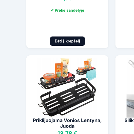
✔ Prekė sandėlyje
Dėti į krepšelį
Priklijuojama Vonios Lentyna,
Sili
Juoda
13,78 €