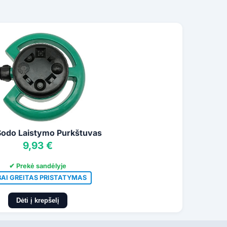
 Sodo Laistymo Purkštuvas
9,93 €
✔ Prekė sandėlyje
BAI GREITAS PRISTATYMAS
Dėti į krepšelį