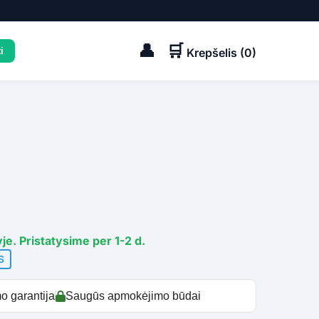
👤
🛒
Krepšelis (
0
)
je. Pristatysime per 1-2 d.
S
o garantija
Saugūs apmokėjimo būdai