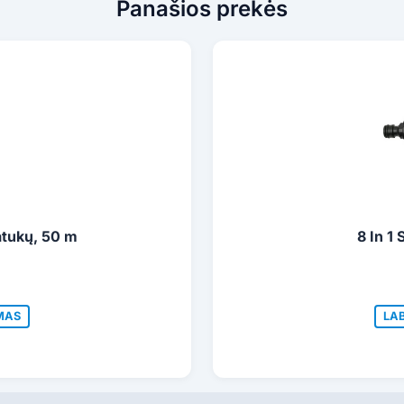
Panašios prekės
atukų, 50 m
8 In 1
MAS
LA