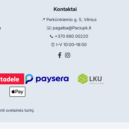
Kontaktai
📍 Perkūnkiemio g. 5, Vilnius
a
✉️
pagalba@Paciupk.lt
📞
+370 690 00220
⏰ I–V 10:00–18:00
ti svetainės turinį.