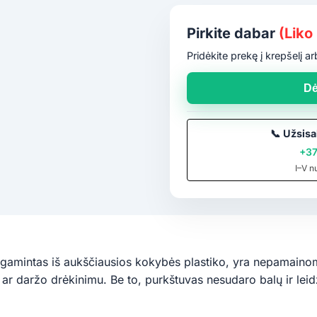
Pirkite dabar
(Liko 
Pridėkite prekę į krepšelį 
Dė
📞
Užsisa
+37
I–V n
agamintas iš aukščiausios kokybės plastiko, yra nepamainom
 ar daržo drėkinimu. Be to, purkštuvas nesudaro balų ir leidž