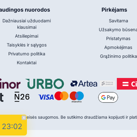
audingos nuorodos
Pirkėjams
Dažniausiai užduodami
Savitarna
klausimai
Užsakymo būsen
Atsiliepimai
Pristatymas
Taisyklės ir sąlygos
Apmokėjimas
Privatumo politika
Grąžinimo politika
Kontaktai
.lt | Visos teisės saugomos. Be sutikimo draudžiama kopijuoti ir platin
 23:02