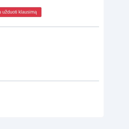
u užduoti klausimą