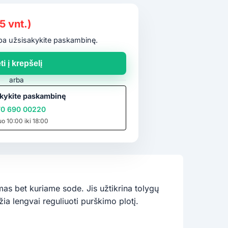
5 vnt.)
arba užsisakykite paskambinę.
ti į krepšelį
arba
kykite paskambinę
0 690 00220
uo 10:00 iki 18:00
as bet kuriame sode. Jis užtikrina tolygų
ia lengvai reguliuoti purškimo plotį.