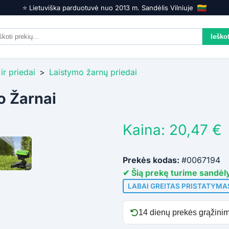
⭐️ Lietuviška parduotuvė nuo 2013 m. Sandėlis Vilniuje
ir priedai
>
Laistymo žarnų priedai
o Žarnai
Kaina: 20,47 €
Prekės kodas:
#0067194
✔ Šią prekę turime sandėly
LABAI GREITAS PRISTATYMA
14 dienų prekės grąžinim