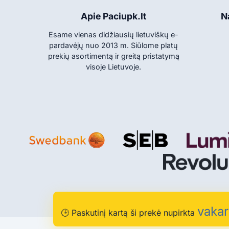
Apie Paciupk.lt
N
Esame vienas didžiausių lietuviškų e-
pardavėjų nuo 2013 m. Siūlome platų
prekių asortimentą ir greitą pristatymą
visoje Lietuvoje.
© 2013-2026 Paciupk
vakar
🕒
Paskutinį kartą ši prekė nupirkta