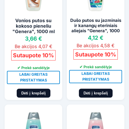
Vonios putos su
Dušo putos su jazminais
ir kanangų eteriniais
kokoso pieneliu
aliejais "Genera", 1000
"Genera", 1000 ml
ml
4,12 €
3,66 €
Be akcijos 4,58 €
Be akcijos 4,07 €
Sutaupote 10%
Sutaupote 10%
✔ Prekė sandėlyje
✔ Prekė sandėlyje
LABAI GREITAS
LABAI GREITAS
PRISTATYMAS
PRISTATYMAS
Dėti į krepšelį
Dėti į krepšelį