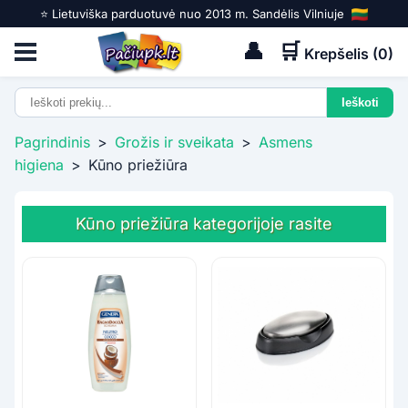
⭐️ Lietuviška parduotuvė nuo 2013 m. Sandėlis Vilniuje
👤
🛒
Krepšelis (
0
)
Pagrindinis
>
Grožis ir sveikata
>
Asmens
higiena
>
Kūno priežiūra
Kūno priežiūra kategorijoje rasite