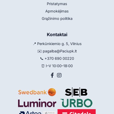
Pristatymas
Apmokėjimas
Grąžinimo politika
Kontaktai
📍 Perkūnkiemio g. 5, Vilnius
✉️
pagalba@Paciupk.lt
📞
+370 690 00220
⏰ I–V 10:00–18:00