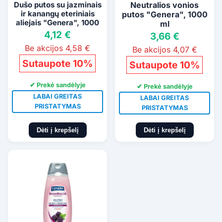
Dušo putos su jazminais
Neutralios vonios
ir kanangų eteriniais
putos "Genera", 1000
aliejais "Genera", 1000
ml
ml
4,12 €
3,66 €
Be akcijos 4,58 €
Be akcijos 4,07 €
Sutaupote 10%
Sutaupote 10%
✔ Prekė sandėlyje
✔ Prekė sandėlyje
LABAI GREITAS
LABAI GREITAS
PRISTATYMAS
PRISTATYMAS
Dėti į krepšelį
Dėti į krepšelį