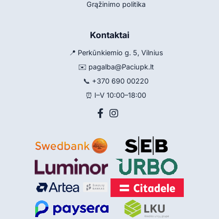
Grąžinimo politika
Kontaktai
📍 Perkūnkiemio g. 5, Vilnius
✉️
pagalba@Paciupk.lt
📞
+370 690 00220
⏰ I–V 10:00–18:00