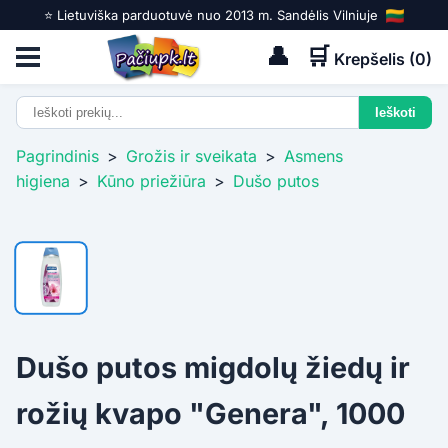
⭐️ Lietuviška parduotuvė nuo 2013 m. Sandėlis Vilniuje
👤
🛒
Krepšelis (
0
)
Pagrindinis
>
Grožis ir sveikata
>
Asmens
higiena
>
Kūno priežiūra
>
Dušo putos
Dušo putos migdolų žiedų ir
rožių kvapo "Genera", 1000