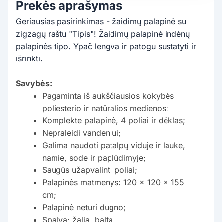
Prekės aprašymas
Geriausias pasirinkimas - žaidimų palapinė su
zigzagų raštu "Tipis"! Žaidimų palapinė indėnų
palapinės tipo. Ypač lengva ir patogu sustatyti ir
išrinkti.
Savybės:
Pagaminta iš aukščiausios kokybės
poliesterio ir natūralios medienos;
Komplekte palapinė, 4 poliai ir dėklas;
Nepraleidi vandeniui;
Galima naudoti patalpų viduje ir lauke,
namie, sode ir paplūdimyje;
Saugūs užapvalinti poliai;
Palapinės matmenys: 120 x 120 x 155
cm;
Palapinė neturi dugno;
Spalva: žalia, balta.