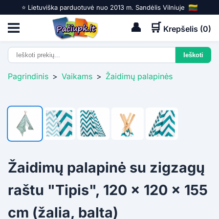
⭐️ Lietuviška parduotuvė nuo 2013 m. Sandėlis Vilniuje
👤
🛒
Krepšelis (
0
)
Pagrindinis
>
Vaikams
>
Žaidimų palapinės
Žaidimų palapinė su zigzagų
raštu "Tipis", 120 x 120 x 155
cm (žalia, balta)