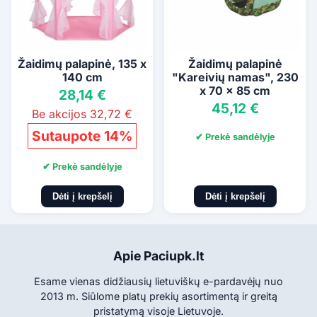
Žaidimų palapinė, 135 x
Žaidimų palapinė
140 cm
"Kareivių namas", 230
x 70 x 85 cm
28,14 €
45,12 €
Be akcijos 32,72 €
Sutaupote 14%
✔ Prekė sandėlyje
✔ Prekė sandėlyje
Dėti į krepšelį
Dėti į krepšelį
Apie Paciupk.lt
Esame vienas didžiausių lietuviškų e-pardavėjų nuo
2013 m. Siūlome platų prekių asortimentą ir greitą
pristatymą visoje Lietuvoje.