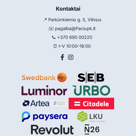
Kontaktai
📍 Perkūnkiemio g. 5, Vilnius
✉️
pagalba@Paciupk.lt
📞
+370 690 00220
⏰ I–V 10:00–18:00